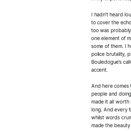
I hadn’t heard lo
to cover the echo
too was probably 
one element of ma
some of them. I h
police brutality, 
Bouledogue’s cal
accent.
And here comes t
people and doing 
made it all worth 
long. And every 
whilst words cru
made the beauty of