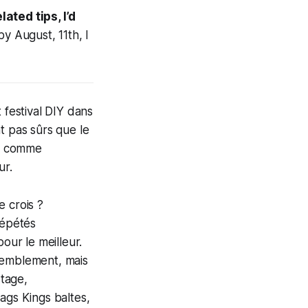
ated tips, I’d
by August, 11th, I
t festival DIY dans
t pas sûrs que le
 », comme
ur.
e crois ?
répétés
our le meilleur.
semblement, mais
rtage,
ags Kings baltes,