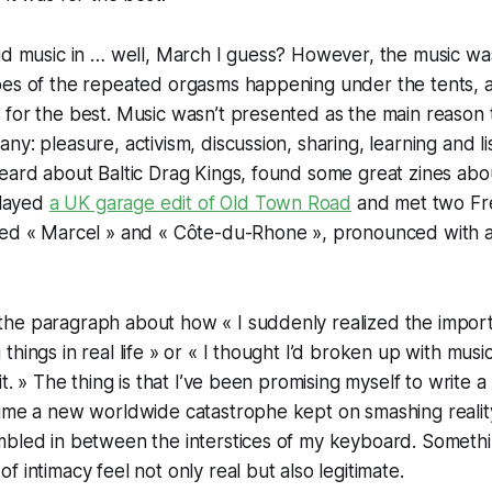
ud music in … well, March I guess? However, the music wa
es of the repeated orgasms happening under the tents, at
for the best. Music wasn’t presented as the main reason t
ny: pleasure, activism, discussion, sharing, learning and l
eard about Baltic Drag Kings, found some great zines abo
played
a UK garage edit of Old Town Road
and met two Fr
led « Marcel » and « Côte-du-Rhone », pronounced with a
he paragraph about how « I suddenly realized the impor
things in real life » or « I thought I’d broken up with mus
it. » The thing is that I’ve been promising myself to write a
time a new worldwide catastrophe kept on smashing realit
mbled in between the interstices of my keyboard. Somethi
 intimacy feel not only real but also legitimate.