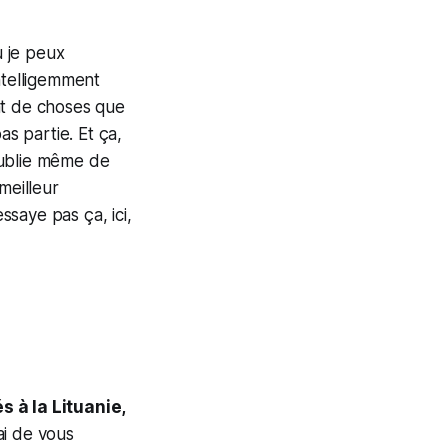
 je peux
ntelligemment
nt de choses que
as partie. Et ça,
’oublie même de
meilleur
saye pas ça, ici,
s à la Lituanie,
ai de vous