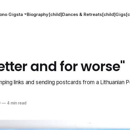
ono Gigsta
Biography[child]
Dances & Retreats[child]
Gigs[c
etter and for worse"
mping links and sending postcards from a Lithuanian P
0
—
4 min read