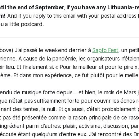
til the end of September, if you have any Lithuania-rel
em!
And if you reply to this email with your postal address 
ou a little postcard.
above) J’ai passé le weekend dernier à
Sapfo Fest
, un peti
nienne. A cause de la pandémie, les organisateurs n’étaien
oir lieu. Et finalement si. « Pour le meilleur et pour le pire
thème. Et dans mon expérience, ce fut plutôt pour le meille
tendu de musique forte depuis… et bien, le mois de Mars j
que n’était pas suffisamment forte pour couvrir les échos 
ant des tentes, la nuit. Et ça aussi, c’était probablement p
t pas été présentée comme la raison principale de ce ras
grédient parmi d’autres: plaisir, activisme, discussion, pa
écoute étant quelqu’uns d’entre eux. J’ai rencontré des Dr