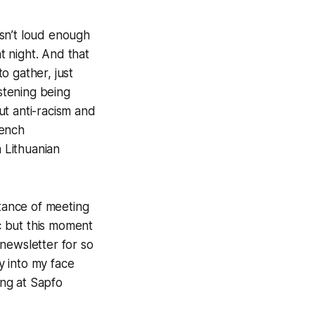
sn’t loud enough
 night. And that
o gather, just
istening being
ut anti-racism and
ench
 Lithuanian
tance of meeting
ic but this moment
 newsletter for so
y into my face
ng at Sapfo