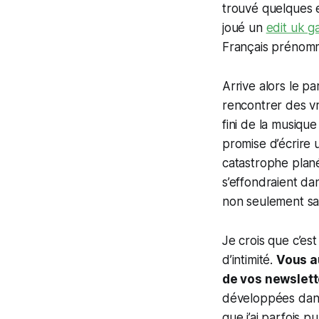
trouvé quelques ex
joué un
edit uk 
Français prénomm
Arrive alors le p
rencontrer des vra
fini de la musiqu
promise d’écrire 
catastrophe plané
s’effondraient dan
non seulement sa r
Je crois que c’est
d’intimité.
Vous au
de vos newslett
développées dans
que j’ai parfois p