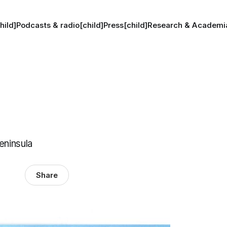
hild]
Podcasts & radio[child]
Press[child]
Research & Academia
eninsula
Share