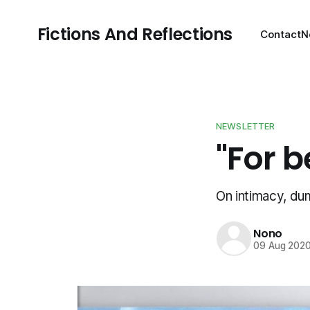
Fictions And Reflections
Contact
N
NEWSLETTER
"For b
On intimacy, du
Nono
09 Aug 202