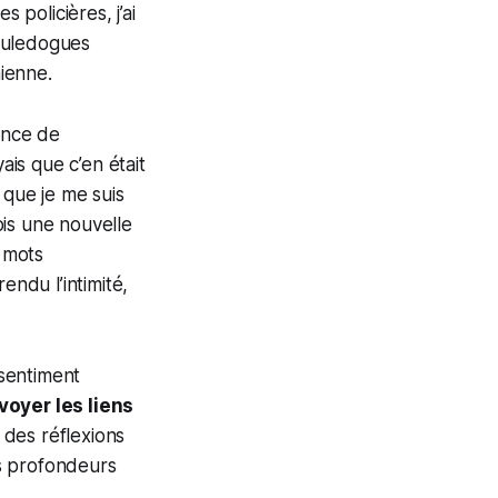
 policières, j’ai
ouledogues
ienne.
ance de
ais que c’en était
 que je me suis
ois une nouvelle
s mots
endu l’intimité,
 sentiment
voyer les liens
 des réflexions
s profondeurs