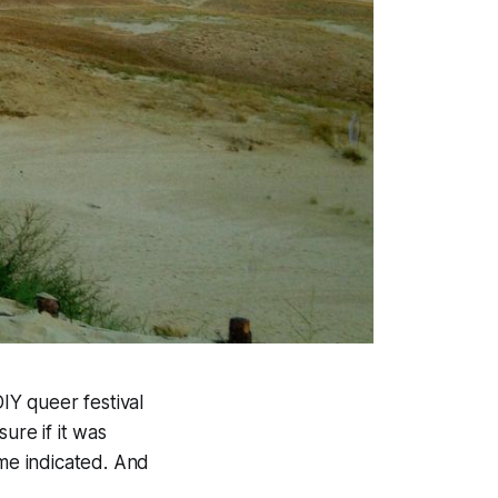
 DIY queer festival
ure if it was
eme indicated. And