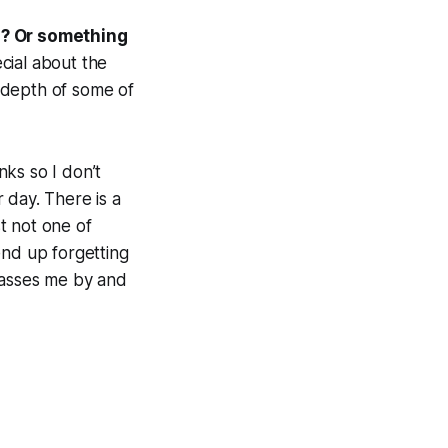
? Or something
cial about the
o depth of some of
nks so I don’t
 day. There is a
st not one of
end up forgetting
passes me by and