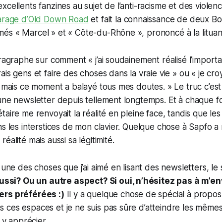
cellents fanzines au sujet de l’anti-racisme et des violences
garage d’Old Down Road
et fait la connaissance de deux B
és « Marcel » et « Côte-du-Rhône », prononcé à la lituan
aragraphe sur comment « j’ai soudainement réalisé l’import
is gens et faire des choses dans la vraie vie » ou « je croy
e mais ce moment a balayé tous mes doutes. » Le truc c’est
une newsletter depuis tellement longtemps. Et à chaque f
taire me renvoyait la réalité en pleine face, tandis que le
s les interstices de mon clavier. Quelque chose à Sapfo a r
éalité mais aussi sa légitimité.
 une des choses que j’ai aimé en lisant des newsletters, le
ssi? Ou un autre aspect? Si oui, n’hésitez pas à m’en
ers préférées :)
Il y a quelque chose de spécial à propos
 ces espaces et je ne suis pas sûre d’atteindre les même
u y apprécier.