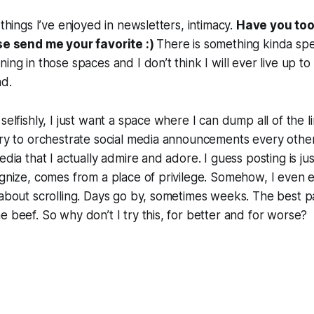
 things I’ve enjoyed in newsletters, intimacy.
Have you too
ase send me your favorite :)
There is something kinda spe
ning in those spaces and I don’t think I will ever live up t
ad.
selfishly, I just want a space where I can dump all of the li
try to orchestrate social media announcements every other
edia that I actually admire and adore. I guess posting is ju
ognize, comes from a place of privilege. Somehow, I even 
 about scrolling. Days go by, sometimes weeks. The best 
e beef. So why don’t I try this, for better and for worse?