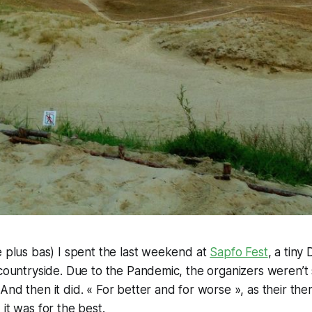
e plus bas) I spent the last weekend at
Sapfo Fest
, a tiny
 countryside. Due to the Pandemic, the organizers weren’t s
And then it did. « For better and for worse », as their th
it was for the best.