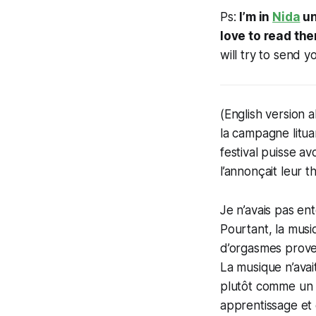
Ps:
I’m in
Nida
un
love to read th
will try to send y
(English version 
la campagne litua
festival puisse av
l’annonçait leur 
Je n’avais pas en
Pourtant, la musi
d’orgasmes proven
La musique n’avai
plutôt comme un in
apprentissage et 