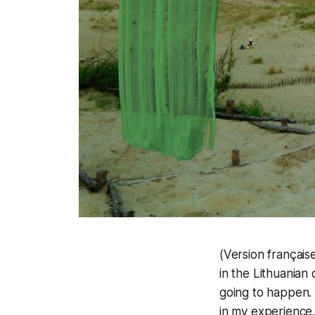
(Version français
in the Lithuanian
going to happen. 
in my experience, 