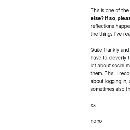
This is one of the
else? If so, ple
reflections happe
the things I’ve re
Quite frankly and 
have to cleverly 
lot about social m
them. This, I rec
about logging in,
sometimes also th
xx
nono