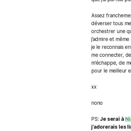
Assez franchemen
déverser tous mes
orchestrer une qu
j’admire et même a
je le reconnais en
me connecter, de 
m’échappe, de mêm
pour le meilleur e
xx
nono
PS:
Je serai à
N
j’adorerais les l